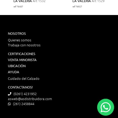
LA VALERIA
Art 1532
LA VALERIA
Art 1529
ref 76487
ref 76927
NOSOTROS
Quienes somos
Trabaja con nosotros
CERTIFICACIONES
VENTA MINORISTA
UBICACIÓN
AYUDA
Cuidado del Calzado
CONTACTANOS!
(0261) 4231952
asweb@asdistribuidora.com
(261) 2458844